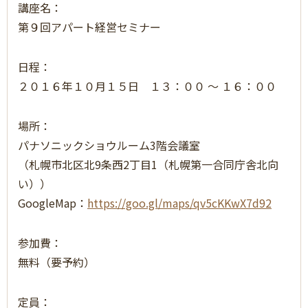
講座名：
第９回アパート経営セミナー
日程：
２０１６年１０月１５日 １３：００ ～ １６：００
場所：
パナソニックショウルーム3階会議室
（札幌市北区北9条西2丁目1（札幌第一合同庁舎北向
い））
GoogleMap：
https://goo.gl/maps/qv5cKKwX7d92
参加費：
無料（要予約）
定員：