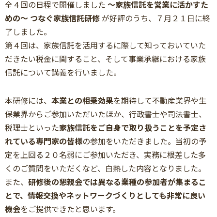
全４回の日程で開催しました
～家族信託を営業に活かすた
めの～ つなぐ家族信託研修
が好評のうち、７月２１日に終
了しました。
第４回は、家族信託を活用するに際して知っておいていた
だきたい税金に関すること、そして事業承継における家族
信託について講義を行いました。
本研修には、
本業との相乗効果
を期待して不動産業界や生
保業界からご参加いただいたほか、行政書士や司法書士、
税理士といった
家族信託をご自身で取り扱うことを予定さ
れている専門家の皆様
の参加をいただきました。当初の予
定を上回る２０名弱にご参加いただき、実務に根差した多
くのご質問をいただくなど、白熱した内容となりました。
また、
研修後の懇親会では異なる業種の参加者が集まるこ
とで、情報交換やネットワークづくりとしても非常に良い
機会
をご提供できたと思います。